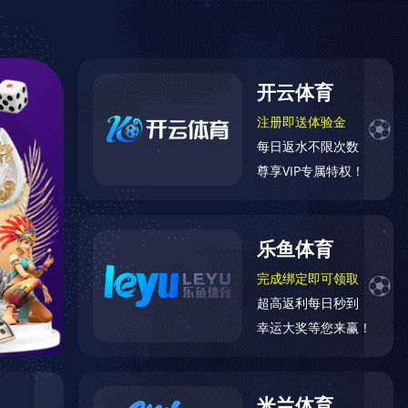
业应用
荣誉资质
联系我们