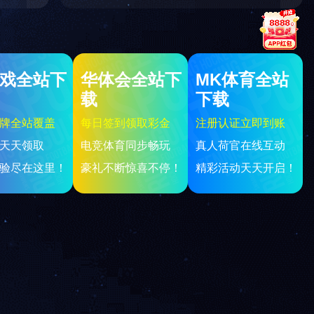
热线电话：