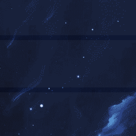
页
>
行业应用
行业应用五