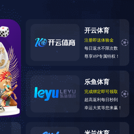
业应用
荣誉资质
联系我们