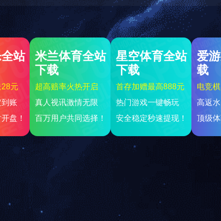
卧室：忙碌一天回到家，往懒人沙发上一躺，无论是看一
本书、听一首音乐，还是刷会儿手机，都能迅速缓解一天
的疲惫。在卧室的角落放上一个懒人沙发，为私密空间增
查看详情
添一份惬意
首页
上一页
1
2
下一页
末页
网
米兰体育官网登录界面
星空体育
三亿体育官网登录